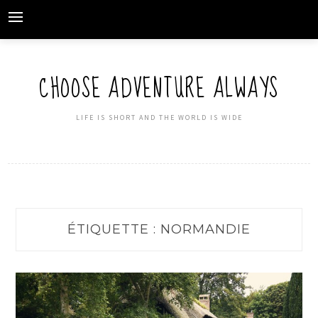
Skip
to
content
CHOOSE ADVENTURE ALWAYS
LIFE IS SHORT AND THE WORLD IS WIDE
ÉTIQUETTE : NORMANDIE