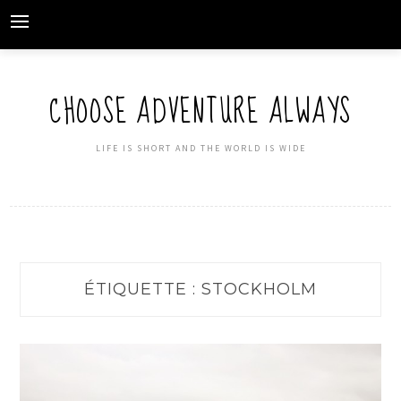
Skip
to
content
CHOOSE ADVENTURE ALWAYS
LIFE IS SHORT AND THE WORLD IS WIDE
ÉTIQUETTE : STOCKHOLM