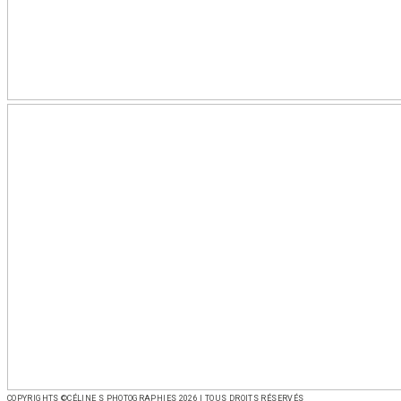
COPYRIGHTS ©CÉLINE S PHOTOGRAPHIES 2026 | TOUS DROITS RÉSERVÉS