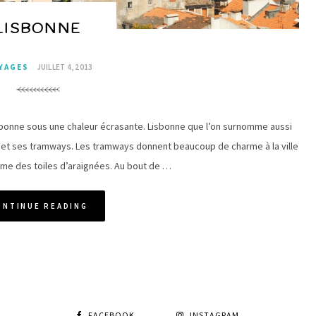
LISBONNE
YAGES
JUILLET 4, 2013
sbonne sous une chaleur écrasante. Lisbonne que l’on surnomme aussi
s et ses tramways. Les tramways donnent beaucoup de charme à la ville
comme des toiles d’araignées. Au bout de …
ONTINUE READING
FACEBOOK
INSTAGRAM